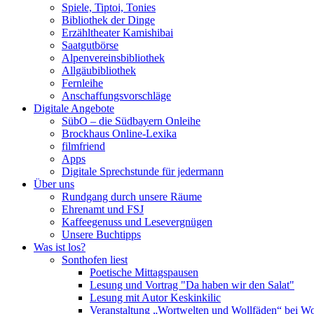
Spiele, Tiptoi, Tonies
Bibliothek der Dinge
Erzähltheater Kamishibai
Saatgutbörse
Alpenvereinsbibliothek
Allgäubibliothek
Fernleihe
Anschaffungsvorschläge
Digitale Angebote
SübO – die Südbayern Onleihe
Brockhaus Online-Lexika
filmfriend
Apps
Digitale Sprechstunde für jedermann
Über uns
Rundgang durch unsere Räume
Ehrenamt und FSJ
Kaffeegenuss und Lesevergnügen
Unsere Buchtipps
Was ist los?
Sonthofen liest
Poetische Mittagspausen
Lesung und Vortrag "Da haben wir den Salat"
Lesung mit Autor Keskinkilic
Veranstaltung „Wortwelten und Wollfäden“ bei Wo