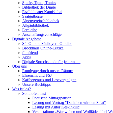
Spiele, Tiptoi, Tonies
Bibliothek der Dinge
Erzähltheater Kamishibai
Saatgutbörse
Alpenvereinsbibliothek
Allgäubibliothek
Fernleihe
Anschaffungsvorschläge
Digitale Angebote
SübO – die Südbayern Onleihe
Brockhaus Online-Lexika
filmfriend
Apps
Digitale Sprechstunde für jedermann
Über uns
Rundgang durch unsere Räume
Ehrenamt und FSJ
Kaffeegenuss und Lesevergnügen
Unsere Buchtipps
Was ist los?
Sonthofen liest
Poetische Mittagspausen
Lesung und Vortrag "Da haben wir den Salat"
Lesung mit Autor Keskinkilic
Veranstaltung „Wortwelten und Wollfäden“ bei Wo