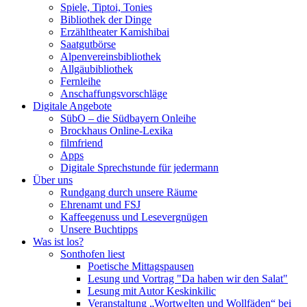
Spiele, Tiptoi, Tonies
Bibliothek der Dinge
Erzähltheater Kamishibai
Saatgutbörse
Alpenvereinsbibliothek
Allgäubibliothek
Fernleihe
Anschaffungsvorschläge
Digitale Angebote
SübO – die Südbayern Onleihe
Brockhaus Online-Lexika
filmfriend
Apps
Digitale Sprechstunde für jedermann
Über uns
Rundgang durch unsere Räume
Ehrenamt und FSJ
Kaffeegenuss und Lesevergnügen
Unsere Buchtipps
Was ist los?
Sonthofen liest
Poetische Mittagspausen
Lesung und Vortrag "Da haben wir den Salat"
Lesung mit Autor Keskinkilic
Veranstaltung „Wortwelten und Wollfäden“ bei