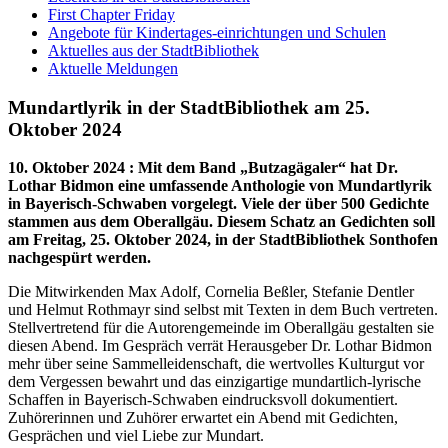
First Chapter Friday
Angebote für Kindertages-einrichtungen und Schulen
Aktuelles aus der StadtBibliothek
Aktuelle Meldungen
Mundartlyrik in der StadtBibliothek am 25.
Oktober 2024
10. Oktober 2024
:
Mit dem Band „Butzagägaler“ hat Dr.
Lothar Bidmon eine umfassende Anthologie von Mundartlyrik
in Bayerisch-Schwaben vorgelegt. Viele der über 500 Gedichte
stammen aus dem Oberallgäu. Diesem Schatz an Gedichten soll
am Freitag, 25. Oktober 2024, in der StadtBibliothek Sonthofen
nachgespürt werden.
Die Mitwirkenden Max Adolf, Cornelia Beßler, Stefanie Dentler
und Helmut Rothmayr sind selbst mit Texten in dem Buch vertreten.
Stellvertretend für die Autorengemeinde im Oberallgäu gestalten sie
diesen Abend. Im Gespräch verrät Herausgeber Dr. Lothar Bidmon
mehr über seine Sammelleidenschaft, die wertvolles Kulturgut vor
dem Vergessen bewahrt und das einzigartige mundartlich-lyrische
Schaffen in Bayerisch-Schwaben eindrucksvoll dokumentiert.
Zuhörerinnen und Zuhörer erwartet ein Abend mit Gedichten,
Gesprächen und viel Liebe zur Mundart.