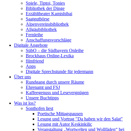
Spiele, Tiptoi, Tonies
Bibliothek der Dinge
Erzähltheater Kamishibai
Saatgutbörse
Alpenvereinsbibliothek
Allgäubibliothek
Fernleihe
Anschaffungsvorschläge
Digitale Angebote
SübO – die Südbayern Onleihe
Brockhaus Online-Lexika
filmfriend
Apps
Digitale Sprechstunde für jedermann
Über uns
Rundgang durch unsere Räume
Ehrenamt und FSJ
Kaffeegenuss und Lesevergnügen
Unsere Buchtipps
Was ist los?
Sonthofen liest
Poetische Mittagspausen
Lesung und Vortrag "Da haben wir den Salat"
Lesung mit Autor Keskinkilic
Veranstaltung „Wortwelten und Wollfäden“ bei