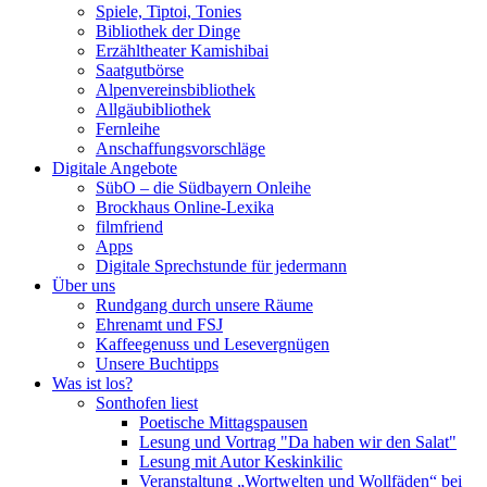
Spiele, Tiptoi, Tonies
Bibliothek der Dinge
Erzähltheater Kamishibai
Saatgutbörse
Alpenvereinsbibliothek
Allgäubibliothek
Fernleihe
Anschaffungsvorschläge
Digitale Angebote
SübO – die Südbayern Onleihe
Brockhaus Online-Lexika
filmfriend
Apps
Digitale Sprechstunde für jedermann
Über uns
Rundgang durch unsere Räume
Ehrenamt und FSJ
Kaffeegenuss und Lesevergnügen
Unsere Buchtipps
Was ist los?
Sonthofen liest
Poetische Mittagspausen
Lesung und Vortrag "Da haben wir den Salat"
Lesung mit Autor Keskinkilic
Veranstaltung „Wortwelten und Wollfäden“ bei